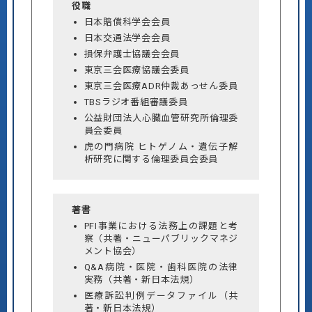
役職
日本賠償科学会会員
日本交通法学会会員
損保弁護士協議会会員
東京三会医療協議会委員
東京三会医療ADR仲裁あっせん委員
TBSラジオ番組審議委員
公益財団法人心臓血管研究所倫理委
員会委員
虎の門病院 ヒトゲノム・遺伝子解
析研究に関する倫理委員会委員
著書
PFI事業における法務上の課題と考
察（共著・ニューパブリックマネジ
メント協会）
Q&A病院・医院・歯科医院の法律
実務（共著・新日本法規）
医療訴訟判例データファイル（共
著・新日本法規）